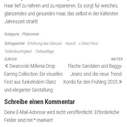
Haar tief zu nähren und zu reparieren. Es sorgt für weiches,
glänzendes und gesundes Haar, das selbst in der kältesten
Jahreszeit strahlt.
Kategorie
Phänomen
Schlagwörter
Erhöhung des Glanzes
Haaröl
L'Oréal Paris
Tiefenfeuchtigkeit
Tiefenpflege
Beitragsnavigation
Vorheriger
ZURÜCK
WEITER
Nä
Swarovski Millenia Drop
Flache Sandalen und Baggy-
Beitrag
Be
Earring Collection: Ein visuelles
Jeans sind die neue Trend-
Fest aus funkelndem Glanz
Kombi für den Frühling 2025
und eleganter Gestaltung
Schreibe einen Kommentar
Deine E-Mail-Adresse wird nicht veröffentlicht.
Erforderliche
Felder sind mit
*
markiert