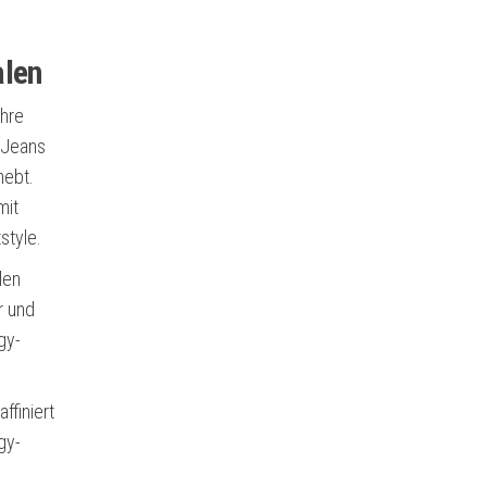
alen
ihre
r Jeans
hebt.
mit
style.
len
r und
gy-
ffiniert
gy-