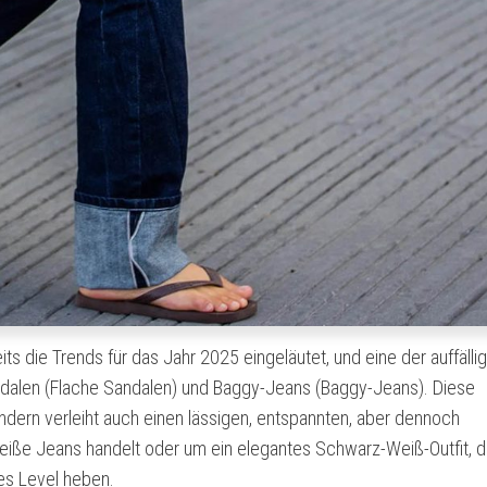
ts die Trends für das Jahr 2025 eingeläutet, und eine der auffälli
andalen (Flache Sandalen) und Baggy-Jeans (Baggy-Jeans). Diese
ondern verleiht auch einen lässigen, entspannten, aber dennoch
eiße Jeans handelt oder um ein elegantes Schwarz-Weiß-Outfit, 
ues Level heben.