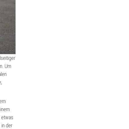
seitiger
rn. Um
alen
,
dem
 einem
n etwas
 in der