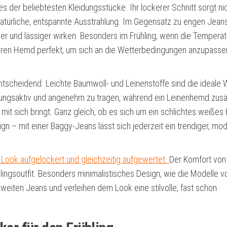
es der beliebtesten Kleidungsstücke. Ihr lockerer Schnitt sorgt ni
natürliche, entspannte Ausstrahlung. Im Gegensatz zu engen Jean
der und lässiger wirken. Besonders im Frühling, wenn die Tempera
ckeren Hemd perfekt, um sich an die Wetterbedingungen anzupasse
ntscheidend. Leichte Baumwoll- und Leinenstoffe sind die ideale W
mungsaktiv und angenehm zu tragen, während ein Leinenhemd zusä
 mit sich bringt. Ganz gleich, ob es sich um ein schlichtes weiße
ign – mit einer Baggy-Jeans lässt sich jederzeit ein trendiger, mo
 Look aufgelockert und gleichzeitig aufgewertet.
Der Komfort von
hlingsoutfit. Besonders minimalistisches Design, wie die Modelle v
weiten Jeans und verleihen dem Look eine stilvolle, fast schon