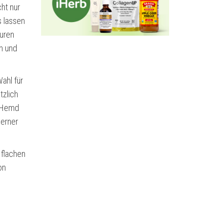
cht nur
s lassen
turen
n und
ahl für
tzlich
s Hemd
derner
 flachen
on