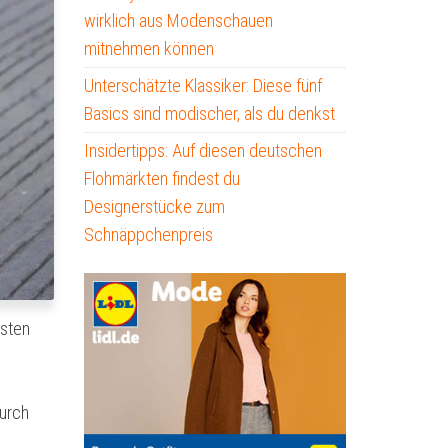
wirklich aus Modenschauen
mitnehmen können
Unterschätzte Klassiker: Diese fünf
Basics sind modischer, als du denkst
Insidertipps: Auf diesen deutschen
Flohmärkten findest du
Designerstücke zum
Schnäppchenpreis
gsten
durch