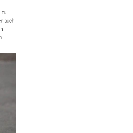
e zu
en auch
en
n