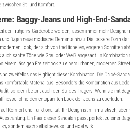
 zwischen Stil und Komfort.
derne: Baggy-Jeans und High-End-Sand
l der Frühjahrs-Garderobe werden, lassen immer mehr Designer 
eßen und fügen neue modische Elemente hinzu. Die lockere Form de
n modernen Look, der sich von traditionellen, engeren Schnitten ab
s auch sanfte Töne wie Grau oder Weiß angesagt. In Kombination 
n einem lässigen Freizeitlook zu einem urbanen, modernen Street
sind zweifellos das Highlight dieser Kombination. Die Chloé-Sanda
das komfortable Material aus. Besonders die Kombination aus Lede
 Outfit, sondern betont auch den Stil des Trägers. Wenn sie mit Bag
Raffinesse, ohne den entspannten Look der Jeans zu überladen.
f Komfort und Funktionalität. Ihr Design ist minimalistisch, aber ra
 Ausstrahlung. Ein Paar dieser Sandalen passt perfekt zu einer Bag
ylish, sondern auch selbstbewusst und edel wirkt.