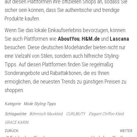
auf diesen Plattformen ihre offiziellen Shops an, sodass Sie
sicher sein können, dass Sie authentische und trendige
Produkte kaufen.
Wenn Sie das lokale Einkaufserlebnis bevorzugen, können
Sie auch Plattformen wie
AboutYou
,
H&M.de
und
Lascana
besuchen. Diese deutschen Modehändler bieten nicht nur
eine Vielzahl von Stilen, sondern auch hilfreiche Styling-
Tipps. Auf diesen Plattformen finden Sie regelmäßig
Sonderangebote und Rabattaktionen, die es Ihnen
ermöglichen, die neuesten Trends zu günstigen Preisen zu
shoppen.
Kategorie
Mode
Styling-Tipps
Schlagwörter
Böhmisch Maxikleid
CURLBIUTY
Elegant Chiffon Kleid
GRACE KARIN
Beitragsnavigation
Vorheriger
ZURÜCK
WEITER
Nä