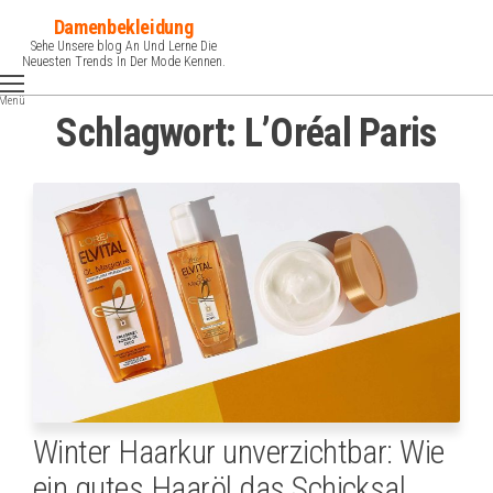
Zum
Damenbekleidung
Inhalt
Sehe Unsere blog An Und Lerne Die
Neuesten Trends In Der Mode Kennen.
springen
Menü
Schlagwort:
L’Oréal Paris
Winter Haarkur unverzichtbar: Wie
ein gutes Haaröl das Schicksal