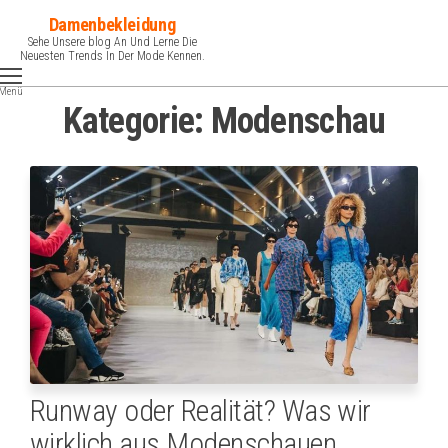
Zum
Damenbekleidung
Inhalt
Sehe Unsere blog An Und Lerne Die
Neuesten Trends In Der Mode Kennen.
springen
Menü
Kategorie:
Modenschau
Runway oder Realität? Was wir
wirklich aus Modenschauen