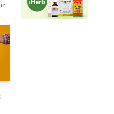
 ein
s