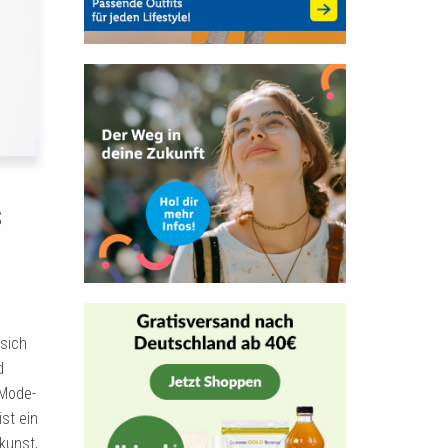
s
sich
d
 Mode-
st ein
kunst,