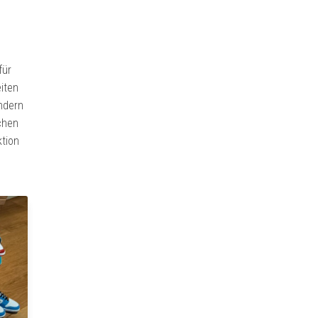
für
eiten
ondern
chen
ktion