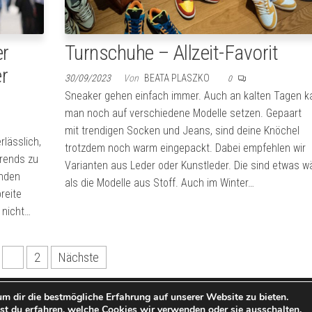
Turnschuhe – Allzeit-Favorit
er
r
30/09/2023
Von
BEATA PLASZKO
0
Sneaker gehen einfach immer. Auch an kalten Tagen k
man noch auf verschiedene Modelle setzen. Gepaart
mit trendigen Socken und Jeans, sind deine Knöchel
rlässlich,
trotzdem noch warm eingepackt. Dabei empfehlen wir
Trends zu
Varianten aus Leder oder Kunstleder. Die sind etwas 
enden
als die Modelle aus Stoff. Auch im Winter…
reite
 nicht…
1
2
Nächste
m dir die bestmögliche Erfahrung auf unserer Website zu bieten.
Stolz präsentiert von
WordPress
|
Theme:
Envo Shopper
t du erfahren, welche Cookies wir verwenden oder sie ausschalten.