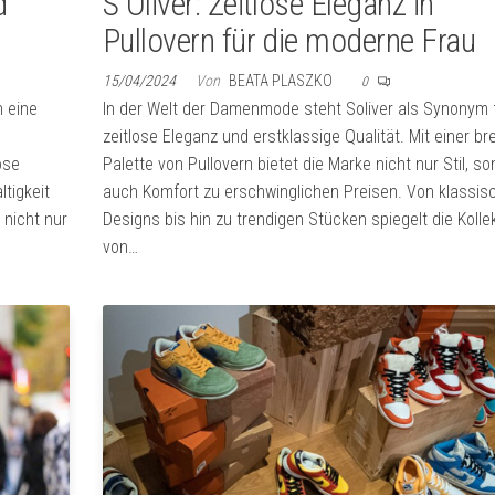
d
S Oliver: Zeitlose Eleganz in
n
Pullovern für die moderne Frau
15/04/2024
Von
BEATA PLASZKO
0
 eine
In der Welt der Damenmode steht Soliver als Synonym 
zeitlose Eleganz und erstklassige Qualität. Mit einer br
ose
Palette von Pullovern bietet die Marke nicht nur Stil, s
tigkeit
auch Komfort zu erschwinglichen Preisen. Von klassis
 nicht nur
Designs bis hin zu trendigen Stücken spiegelt die Kolle
von…