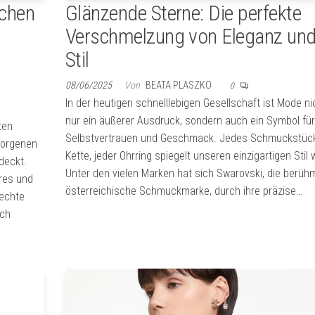
schen
Glänzende Sterne: Die perfekte
Verschmelzung von Eleganz un
Stil
08/06/2025
Von
BEATA PLASZKO
0
In der heutigen schnelllebigen Gesellschaft ist Mode ni
nur ein äußerer Ausdruck, sondern auch ein Symbol für
ten
Selbstvertrauen und Geschmack. Jedes Schmuckstück
rborgenen
Kette, jeder Ohrring spiegelt unseren einzigartigen Stil 
deckt.
Unter den vielen Marken hat sich Swarovski, die berüh
res und
österreichische Schmuckmarke, durch ihre präzise…
 echte
ech