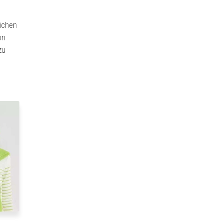
eichen
on
zu