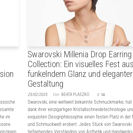
Swarovski Millenia Drop Earring
Collection: Ein visuelles Fest au
usion
funkelndem Glanz und eleganter
Gestaltung
25/02/2025
Von
BEATA PLASZKO
0
assische
Swarovski, eine weltweit bekannte Schmuckmarke, hat 
gesamte
dank ihrer einzigartigen Kristallschneidetechnologie un
che im
exquisiten Designphilosophie einen festen Platz in der
soire.
und Schmuckwelt erobert. Jedes Stück von Swarovski i
rinzipien
tiefgehendes Verständnis von Ästhetik und Handwerks