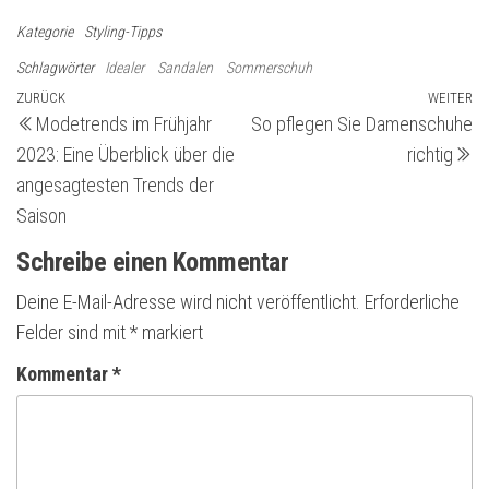
Kategorie
Styling-Tipps
Schlagwörter
Idealer
Sandalen
Sommerschuh
Beitragsnavigation
Vorheriger
ZURÜCK
WEITER
Nä
Modetrends im Frühjahr
So pflegen Sie Damenschuhe
Beitrag
Be
2023: Eine Überblick über die
richtig
angesagtesten Trends der
Saison
Schreibe einen Kommentar
Deine E-Mail-Adresse wird nicht veröffentlicht.
Erforderliche
Felder sind mit
*
markiert
Kommentar
*