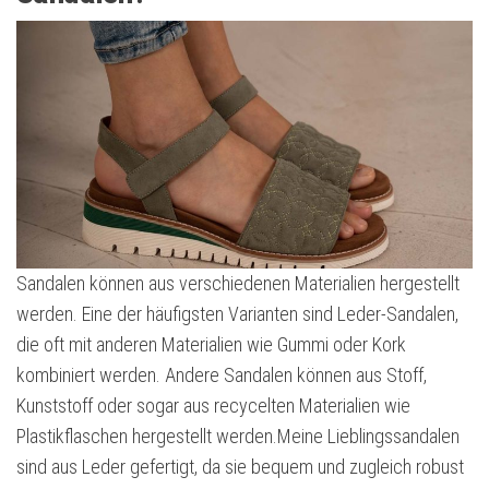
Sandalen können aus verschiedenen Materialien hergestellt
werden. Eine der häufigsten Varianten sind Leder-Sandalen,
die oft mit anderen Materialien wie Gummi oder Kork
kombiniert werden. Andere Sandalen können aus Stoff,
Kunststoff oder sogar aus recycelten Materialien wie
Plastikflaschen hergestellt werden.Meine Lieblingssandalen
sind aus Leder gefertigt, da sie bequem und zugleich robust