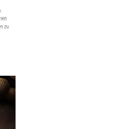
.
knen
en zu