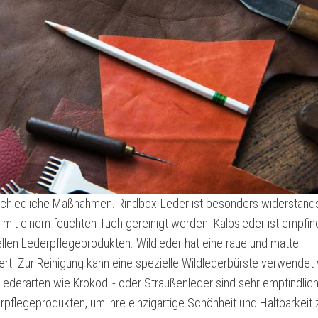
rschiedliche Maßnahmen. Rindbox-Leder ist besonders widerstand
mit einem feuchten Tuch gereinigt werden. Kalbsleder ist empfind
llen Lederpflegeprodukten. Wildleder hat eine raue und matte
rt. Zur Reinigung kann eine spezielle Wildlederbürste verwendet
ederarten wie Krokodil- oder Straußenleder sind sehr empfindlic
erpflegeprodukten, um ihre einzigartige Schönheit und Haltbarkeit 