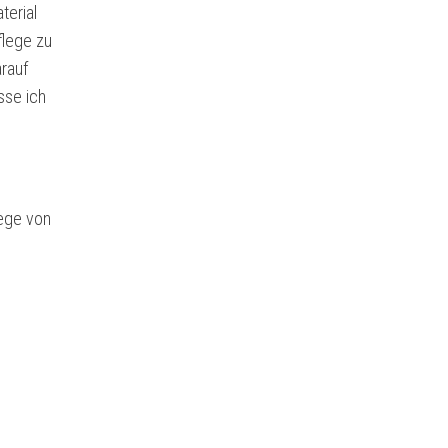
terial
flege zu
rauf
sse ich
lege von