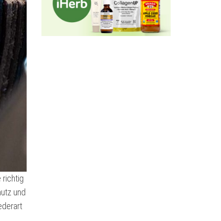
richtig
mutz und
ederart