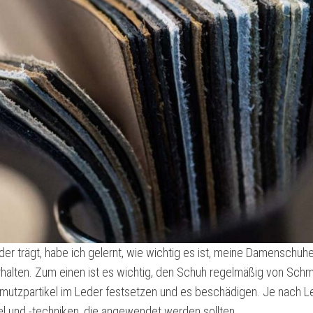
r trägt, habe ich gelernt, wie wichtig es ist, meine Damenschuhe 
erhalten. Zum einen ist es wichtig, den Schuh regelmäßig von Sch
hmutzpartikel im Leder festsetzen und es beschädigen. Je nach L
tel und -techniken, die angewendet werden sollten.