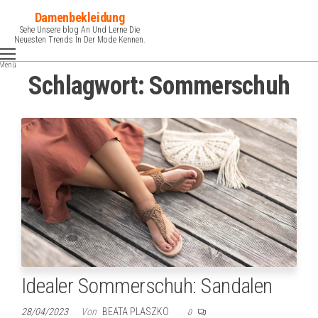
Zum
Damenbekleidung
Inhalt
Sehe Unsere blog An Und Lerne Die
Neuesten Trends In Der Mode Kennen.
springen
Menü
Schlagwort:
Sommerschuh
Idealer Sommerschuh: Sandalen
28/04/2023
Von
BEATA PLASZKO
0