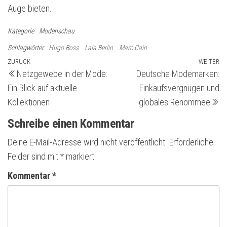
Auge bieten.
Kategorie
Modenschau
Schlagwörter
Hugo Boss
Lala Berlin
Marc Cain
Beitragsnavigation
Vorheriger
ZURÜCK
WEITER
Nä
Netzgewebe in der Mode:
Deutsche Modemarken:
Beitrag
Be
Ein Blick auf aktuelle
Einkaufsvergnügen und
Kollektionen
globales Renommee
Schreibe einen Kommentar
Deine E-Mail-Adresse wird nicht veröffentlicht.
Erforderliche
Felder sind mit
*
markiert
Kommentar
*