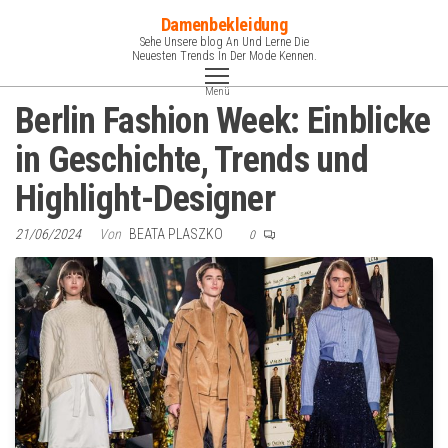
Zum
Damenbekleidung
Inhalt
Sehe Unsere blog An Und Lerne Die
Neuesten Trends In Der Mode Kennen.
springen
Menü
Berlin Fashion Week: Einblicke
in Geschichte, Trends und
Highlight-Designer
21/06/2024
Von
BEATA PLASZKO
0