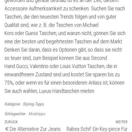
geworden und gerade deshalb ist es an der Zeit, diesem
Accessoire Aufmerksamkeit zu schenken. Suchen Sie nach
Taschen, die den neuesten Trends folgen und von guter
Qualität sind, wie z. B. die Taschen von Michael
Kors oder Guess Taschen, und warum nicht, gönnen Sie sich
eine der besten und begehrtesten Taschen auf dem Markt.
Denken Sie daran, dass es Optionen gibt, so dass sie nicht
so teuer sind, zum Beispiel können Sie aus Second
Hand Gucci, Valentino oder Louis Vuitton Taschen, die in
einwandfreiem Zustand sind und kostet Sie sparen bis zu
75%, oder wenn es für einen besonderen Anlass ist, können
Sie auch wählen, Luxus-Handtaschen mieten.
Kategorie
Styling-Tipps
Schlagwörter
Modetipps
Beitragsnavigation
Vorheriger
ZURÜCK
WEITER
Nä
Die Alternative Zur Jeans:
Rabea Schif: Ein Key-piece Für
Beitrag
Be