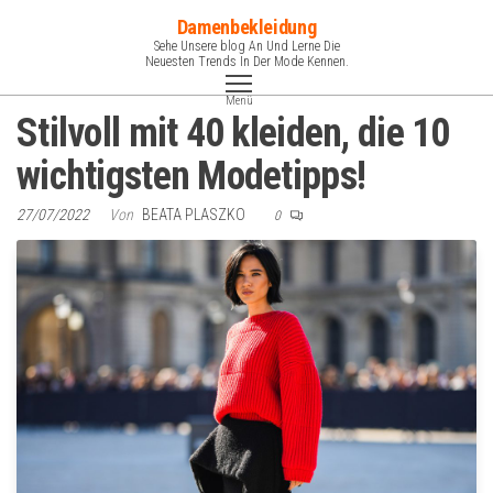
Zum
Damenbekleidung
Inhalt
Sehe Unsere blog An Und Lerne Die
Neuesten Trends In Der Mode Kennen.
springen
Menü
Stilvoll mit 40 kleiden, die 10
wichtigsten Modetipps!
27/07/2022
Von
BEATA PLASZKO
0