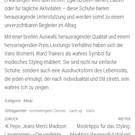
oder für tägliche Aktivitäten – diese Schuhe bieten
herausragende Unterstützung und werden somit zu einem
unverzichtbaren Begleiter im Alltag.
Mit einer breiten Auswahl, herausragender Qualität und einem
hervorragenden Preis-Leistungs-Verhältnis haben sich die
Vans Women’s Ward Trainers als wahres Symbol für
modisches Styling etabliert. Sie sind nicht nur einfache
Schuhe, sondern auch eine Ausdrucksform des Lebensstils,
die jeden ermutigt, der nach Individualität und Stil strebt, sein
wahres Ich zu zeigen.
Kategorie
Mode
Schlagwörter
hochwertigem Canvas
Lace-up
Vans
Beitragsnavigation
Vorheriger
ZURÜCK
WEITER
Nä
Pepe Jeans Men’s Madison
Modetipps für das Styling:
Beitrag
Be
Langmantel——Die perfekte
MaaMgic Baumwoll-Schal mit