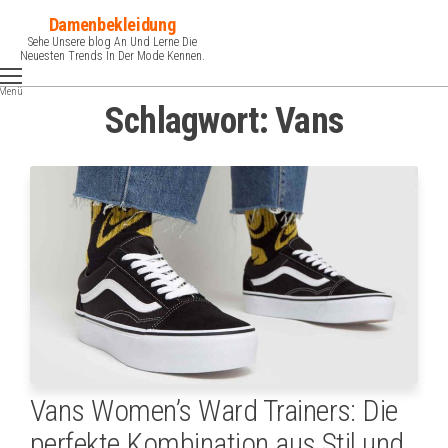
Zum
Damenbekleidung
Inhalt
Sehe Unsere blog An Und Lerne Die
Neuesten Trends In Der Mode Kennen.
springen
Menü
Schlagwort:
Vans
Vans Women’s Ward Trainers: Die
perfekte Kombination aus Stil und