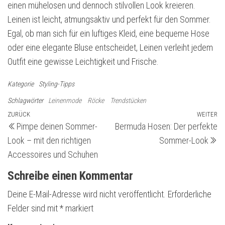
einen mühelosen und dennoch stilvollen Look kreieren.
Leinen ist leicht, atmungsaktiv und perfekt für den Sommer.
Egal, ob man sich für ein luftiges Kleid, eine bequeme Hose
oder eine elegante Bluse entscheidet, Leinen verleiht jedem
Outfit eine gewisse Leichtigkeit und Frische.
Kategorie
Styling-Tipps
Schlagwörter
Leinenmode
Röcke
Trendstücken
Beitragsnavigation
Vorheriger
ZURÜCK
WEITER
Nä
Pimpe deinen Sommer-
Bermuda Hosen: Der perfekte
Beitrag
Be
Look – mit den richtigen
Sommer-Look
Accessoires und Schuhen
Schreibe einen Kommentar
Deine E-Mail-Adresse wird nicht veröffentlicht.
Erforderliche
Felder sind mit
*
markiert