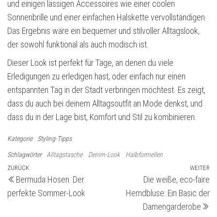
und einigen lässigen Accessoires wie einer coolen
Sonnenbrille und einer einfachen Halskette vervollständigen.
Das Ergebnis wäre ein bequemer und stilvoller Alltagslook,
der sowohl funktional als auch modisch ist.
Dieser Look ist perfekt für Tage, an denen du viele
Erledigungen zu erledigen hast, oder einfach nur einen
entspannten Tag in der Stadt verbringen möchtest. Es zeigt,
dass du auch bei deinem Alltagsoutfit an Mode denkst, und
dass du in der Lage bist, Komfort und Stil zu kombinieren.
Kategorie
Styling-Tipps
Schlagwörter
Alltagstasche
Denim-Look
Halbformellen
Beitragsnavigation
Vorheriger
ZURÜCK
WEITER
Nä
Bermuda Hosen: Der
Die weiße, eco-faire
Beitrag
Be
perfekte Sommer-Look
Hemdbluse: Ein Basic der
Damengarderobe