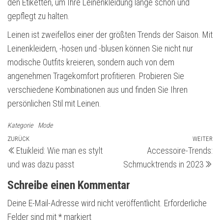
den Etiketten, um Ihre Leinenkleidung lange schön und
gepflegt zu halten.
Leinen ist zweifellos einer der größten Trends der Saison. Mit
Leinenkleidern, -hosen und -blusen können Sie nicht nur
modische Outfits kreieren, sondern auch von dem
angenehmen Tragekomfort profitieren. Probieren Sie
verschiedene Kombinationen aus und finden Sie Ihren
persönlichen Stil mit Leinen.
Kategorie
Mode
Beitragsnavigation
Vorheriger
ZURÜCK
WEITER
Nä
Etuikleid: Wie man es stylt
Accessoire-Trends:
Beitrag
Be
und was dazu passt
Schmucktrends in 2023
Schreibe einen Kommentar
Deine E-Mail-Adresse wird nicht veröffentlicht.
Erforderliche
Felder sind mit
*
markiert