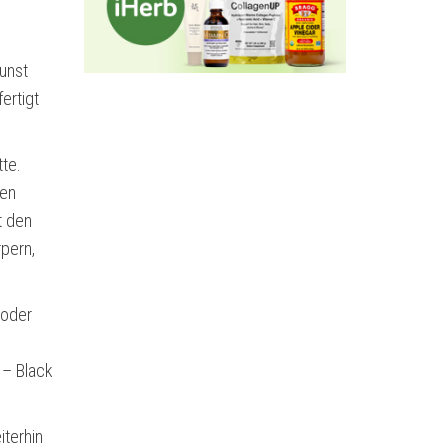
kunst
ertigt
tte.
nen
t den
pern,
 oder
 – Black
iterhin