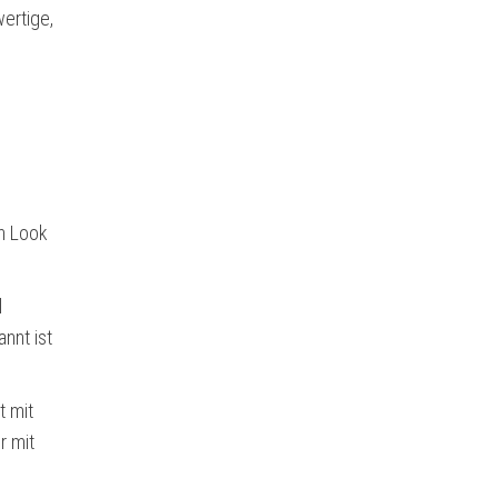
ertige,
en Look
l
nnt ist
t mit
r mit