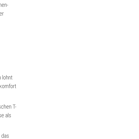
men-
er
 lohnt
ekomfort
schen T-
se als
, das