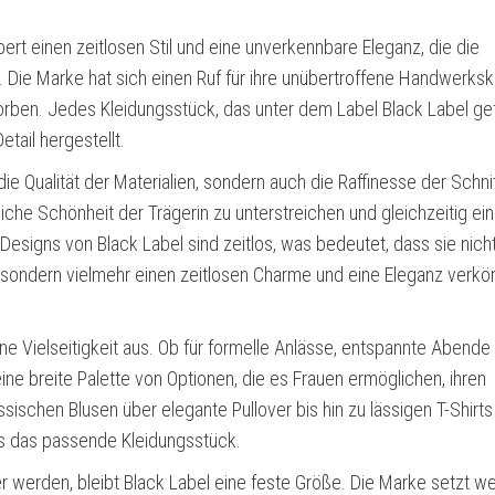
ert einen zeitlosen Stil und eine unverkennbare Eleganz, die die
n. Die Marke hat sich einen Ruf für ihre unübertroffene Handwerks
rben. Jedes Kleidungsstück, das unter dem Label Black Label gef
tail hergestellt.
die Qualität der Materialien, sondern auch die Raffinesse der Schni
rliche Schönheit der Trägerin zu unterstreichen und gleichzeitig ei
Designs von Black Label sind zeitlos, was bedeutet, dass sie nich
 sondern vielmehr einen zeitlosen Charme und eine Eleganz verkör
ne Vielseitigkeit aus. Ob für formelle Anlässe, entspannte Abende
ine breite Palette von Optionen, die es Frauen ermöglichen, ihren
ssischen Blusen über elegante Pullover bis hin zu lässigen T-Shirts
ss das passende Kleidungsstück.
ger werden, bleibt Black Label eine feste Größe. Die Marke setzt we