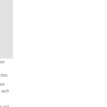
ser
uchen.
ine
n auch
gn und