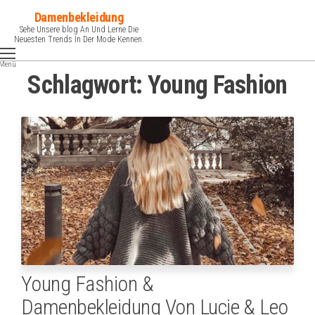
Zum
Damenbekleidung
Inhalt
Sehe Unsere blog An Und Lerne Die
Neuesten Trends In Der Mode Kennen.
springen
Menü
Schlagwort:
Young Fashion
Young Fashion &
Damenbekleidung Von Lucie & Leo