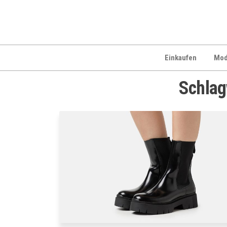
Zum
Inhalt
springen
Einkaufen
Mo
Schlag