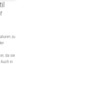
il
r
aturen zu
der
er, da sie
 Auch in