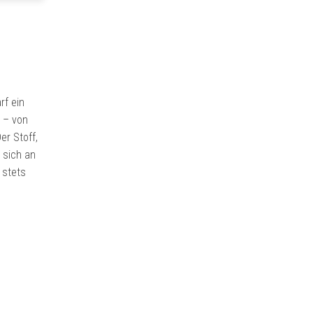
rf ein
n – von
er Stoff,
 sich an
 stets