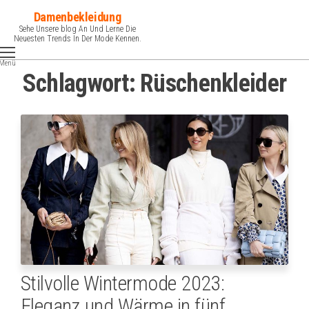
Zum
Damenbekleidung
Inhalt
Sehe Unsere blog An Und Lerne Die
Neuesten Trends In Der Mode Kennen.
springen
Menü
Schlagwort:
Rüschenkleider
Stilvolle Wintermode 2023:
Eleganz und Wärme in fünf