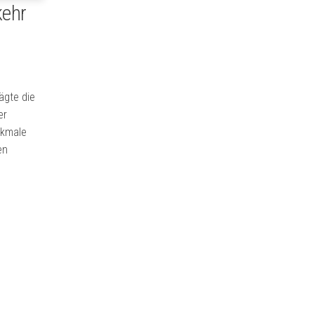
kehr
ägte die
er
rkmale
en