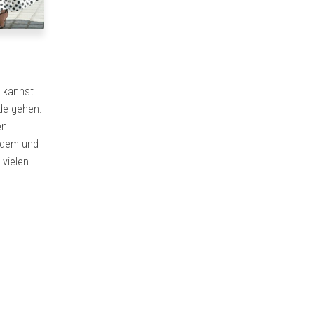
n kannst
de gehen.
en
edem und
 vielen