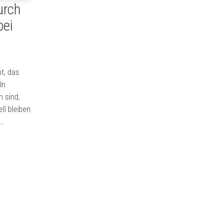
urch
bei
pt, das
In
h sind,
ll bleiben
e…