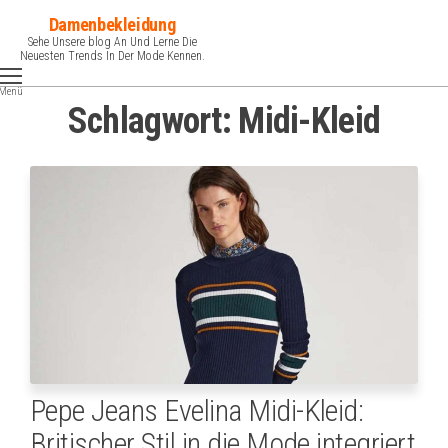
Zum
Damenbekleidung
Inhalt
Sehe Unsere blog An Und Lerne Die
Neuesten Trends In Der Mode Kennen.
springen
Menü
Schlagwort:
Midi-Kleid
Pepe Jeans Evelina Midi-Kleid:
Britischer Stil in die Mode integriert