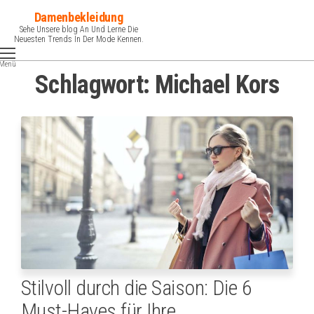
Zum
Damenbekleidung
Inhalt
Sehe Unsere blog An Und Lerne Die
Neuesten Trends In Der Mode Kennen.
springen
Menü
Schlagwort:
Michael Kors
Stilvoll durch die Saison: Die 6
Must-Haves für Ihre