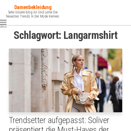
Zum
Damenbekleidung
Inhalt
Sehe Unsere blog An Und Lerne Die
Neuesten Trends In Der Mode Kennen.
springen
Menü
Schlagwort:
Langarmshirt
Trendsetter aufgepasst: Soliver
präsentiert die Must-Haves der