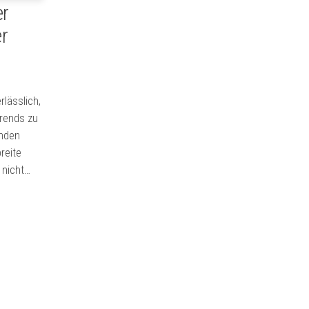
er
r
rlässlich,
Trends zu
enden
reite
 nicht…