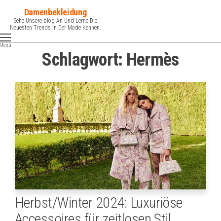
Zum
Damenbekleidung
Inhalt
Sehe Unsere blog An Und Lerne Die
Neuesten Trends In Der Mode Kennen.
springen
Menü
Schlagwort:
Hermès
Herbst/Winter 2024: Luxuriöse
Accessoires für zeitlosen Stil