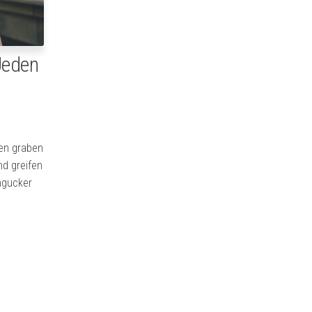
Jeden
gen graben
nd greifen
ngucker