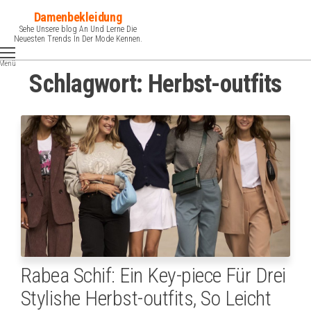
Zum
Damenbekleidung
Inhalt
Sehe Unsere blog An Und Lerne Die
Neuesten Trends In Der Mode Kennen.
springen
Menü
Schlagwort:
Herbst-outfits
Rabea Schif: Ein Key-piece Für Drei
Stylishe Herbst-outfits, So Leicht