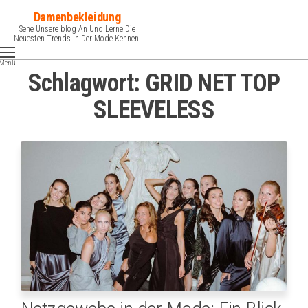
Zum
Damenbekleidung
Inhalt
Sehe Unsere blog An Und Lerne Die
Neuesten Trends In Der Mode Kennen.
springen
Menü
Schlagwort:
GRID NET TOP
SLEEVELESS