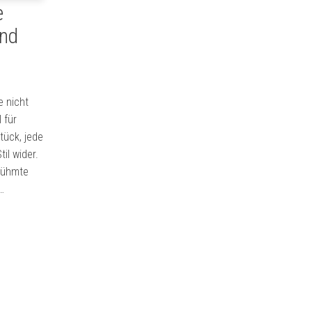
e
und
e nicht
 für
ück, jede
il wider.
erühmte
…