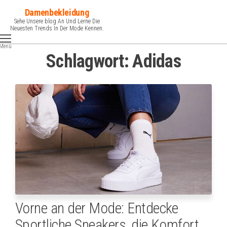
Zum
Damenbekleidung
Inhalt
Sehe Unsere blog An Und Lerne Die
Neuesten Trends In Der Mode Kennen.
springen
Menü
Schlagwort:
Adidas
Vorne an der Mode: Entdecke
Sportliche Sneakers, die Komfort