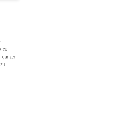
-
e zu
er ganzen
 zu